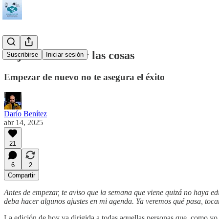
Deja de reiniciar las cosas
Suscribirse
Iniciar sesión
Empezar de nuevo no te asegura el éxito
Darío Benítez
abr 14, 2025
21
6
2
Compartir
Antes de empezar, te aviso que la semana que viene quizá no haya ed
deba hacer algunos ajustes en mi agenda. Ya veremos qué pasa, tocará 
La edición de hoy va dirigida a todas aquellas personas que, como yo, 