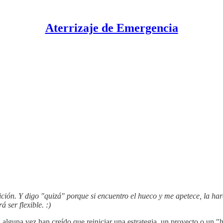
Aterrizaje de Emergencia
ición. Y digo "quizá" porque si encuentro el hueco y me apetece, la h
ser flexible. :)
alguna vez han creído que reiniciar una estrategia, un proyecto o un "háb