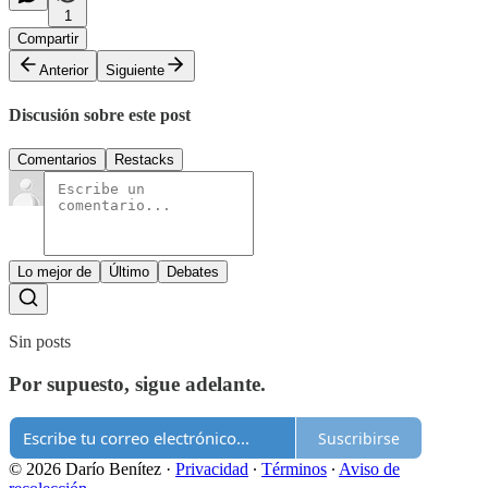
1
Compartir
Anterior
Siguiente
Discusión sobre este post
Comentarios
Restacks
Lo mejor de
Último
Debates
Sin posts
Por supuesto, sigue adelante.
Suscribirse
© 2026 Darío Benítez
·
Privacidad
∙
Términos
∙
Aviso de