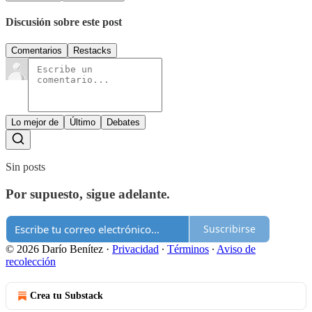
Discusión sobre este post
Comentarios
Restacks
Lo mejor de
Último
Debates
Sin posts
Por supuesto, sigue adelante.
Suscribirse
© 2026 Darío Benítez
·
Privacidad
∙
Términos
∙
Aviso de
recolección
Crea tu Substack