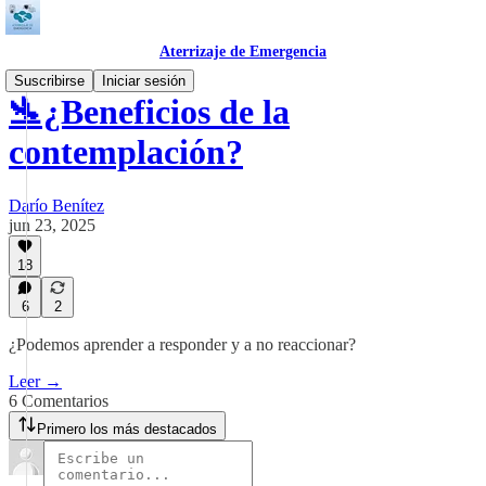
Aterrizaje de Emergencia
Suscribirse
Iniciar sesión
🛬¿Beneficios de la
contemplación?
Darío Benítez
jun 23, 2025
18
6
2
¿Podemos aprender a responder y a no reaccionar?
Leer →
6 Comentarios
Primero los más destacados