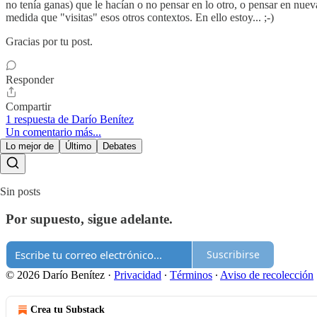
no tenía ganas) que le hacían o no pensar en lo otro, o pensar en nue
medida que "visitas" esos otros contextos. En ello estoy... ;-)
Gracias por tu post.
Responder
Compartir
1 respuesta de Darío Benítez
Un comentario más...
Lo mejor de
Último
Debates
Sin posts
Por supuesto, sigue adelante.
Suscribirse
© 2026 Darío Benítez
·
Privacidad
∙
Términos
∙
Aviso de recolección
Crea tu Substack