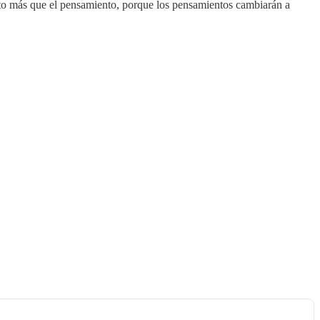
texto más que el pensamiento, porque los pensamientos cambiarán a