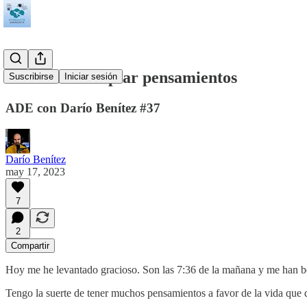
Cambiar o aceptar pensamientos
Suscribirse
Iniciar sesión
ADE con Darío Benítez #37
Darío Benítez
may 17, 2023
7
2
Compartir
Hoy me he levantado gracioso. Son las 7:36 de la mañana y me han b
Tengo la suerte de tener muchos pensamientos a favor de la vida que