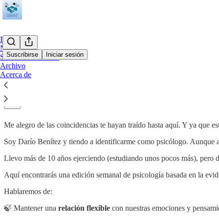
Inicio
Notes
Suscribirse
Iniciar sesión
Sesiones en directo
Archivo
Acerca de
¡Hola!
Me alegro de las coincidencias te hayan traído hasta aquí. Y ya que es
Soy Darío Benítez y tiendo a identificarme como psicólogo. Aunque
Llevo más de 10 años ejerciendo (estudiando unos pocos más), pero de
Aquí encontrarás una edición semanal de psicología basada en la evid
Hablaremos de:
🍃 Mantener una
relación flexible
con nuestras emociones y pensami