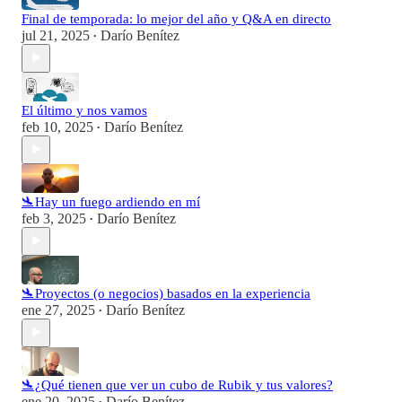
Final de temporada: lo mejor del año y Q&A en directo
jul 21, 2025
Darío Benítez
•
El último y nos vamos
feb 10, 2025
Darío Benítez
•
🛬Hay un fuego ardiendo en mí
feb 3, 2025
Darío Benítez
•
🛬Proyectos (o negocios) basados en la experiencia
ene 27, 2025
Darío Benítez
•
🛬¿Qué tienen que ver un cubo de Rubik y tus valores?
ene 20, 2025
Darío Benítez