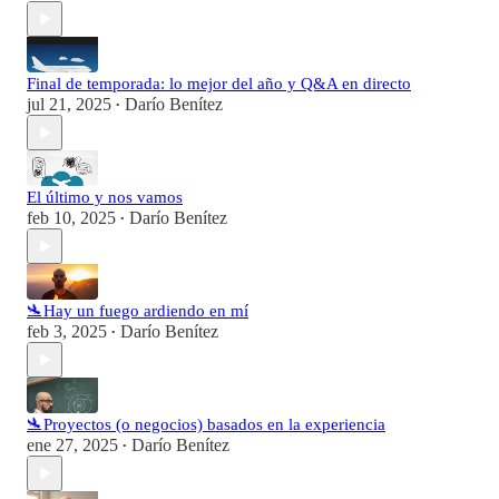
Final de temporada: lo mejor del año y Q&A en directo
jul 21, 2025
Darío Benítez
•
El último y nos vamos
feb 10, 2025
Darío Benítez
•
🛬Hay un fuego ardiendo en mí
feb 3, 2025
Darío Benítez
•
🛬Proyectos (o negocios) basados en la experiencia
ene 27, 2025
Darío Benítez
•