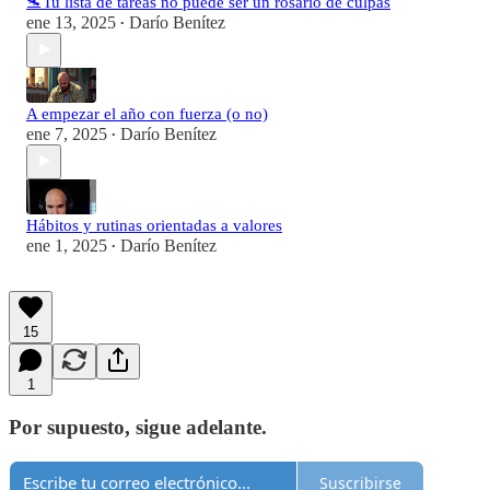
🛬Tu lista de tareas no puede ser un rosario de culpas
ene 13, 2025
Darío Benítez
•
A empezar el año con fuerza (o no)
ene 7, 2025
Darío Benítez
•
Hábitos y rutinas orientadas a valores
ene 1, 2025
Darío Benítez
•
15
1
Por supuesto, sigue adelante.
Suscribirse