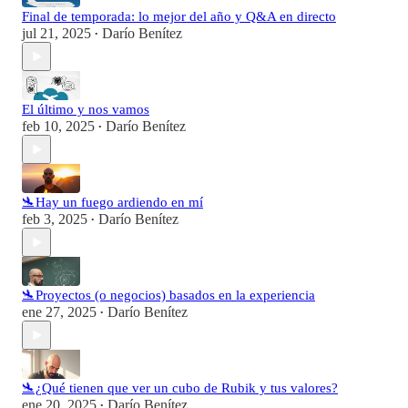
Final de temporada: lo mejor del año y Q&A en directo
jul 21, 2025
Darío Benítez
•
El último y nos vamos
feb 10, 2025
Darío Benítez
•
🛬Hay un fuego ardiendo en mí
feb 3, 2025
Darío Benítez
•
🛬Proyectos (o negocios) basados en la experiencia
ene 27, 2025
Darío Benítez
•
🛬¿Qué tienen que ver un cubo de Rubik y tus valores?
ene 20, 2025
Darío Benítez
•