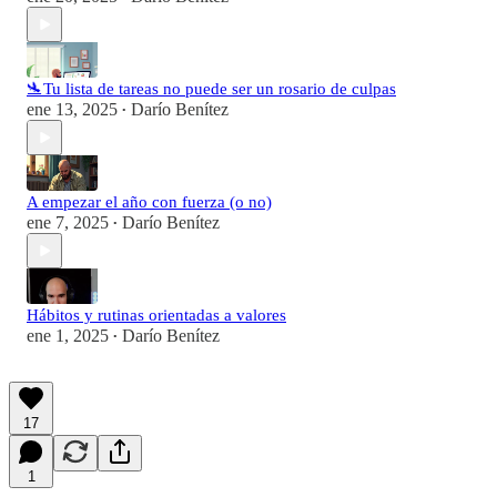
🛬Tu lista de tareas no puede ser un rosario de culpas
ene 13, 2025
Darío Benítez
•
A empezar el año con fuerza (o no)
ene 7, 2025
Darío Benítez
•
Hábitos y rutinas orientadas a valores
ene 1, 2025
Darío Benítez
•
17
1